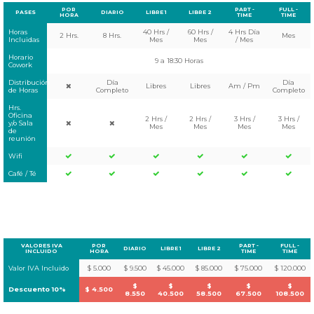
POR
PART -
FULL -
PASES
DIARIO
LIBRE 1
LIBRE 2
HORA
TIME
TIME
Horas
40 Hrs /
60 Hrs /
4 Hrs Día
2 Hrs.
8 Hrs.
Mes
Incluidas
Mes
Mes
/ Mes
Horario
9 a 18:30 Horas
Cowork
Distribución
Día
Día
Libres
Libres
Am / Pm
de Horas
Completo
Completo
Hrs.
Oficina
2 Hrs /
2 Hrs /
3 Hrs /
3 Hrs /
y/o Sala
Mes
Mes
Mes
Mes
de
reunión
Wifi
Café / Té
VALORES IVA
POR
PART -
FULL -
DIARIO
LIBRE 1
LIBRE 2
INCLUIDO
HORA
TIME
TIME
Valor IVA Incluido
$ 5.000
$ 9.500
$ 45.000
$ 85.000
$ 75.000
$ 120.000
$
$
$
$
$
Descuento 10%
$ 4.500
8.550
40.500
58.500
67.500
108.500