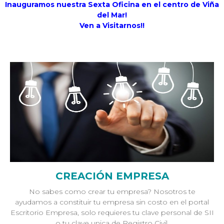
Inauguramos nuestra Sexta Oficina en el centro de Viña
del Mar!
Ven a Visitarnos!!
CREACIÓN EMPRESA
No sabes como crear tu empresa? Nosotros te
ayudamos a constituir tu empresa sin costo en el portal
Escritorio Empresa, solo requieres tu clave personal de SII
o tu clave unica de Registro Civil.